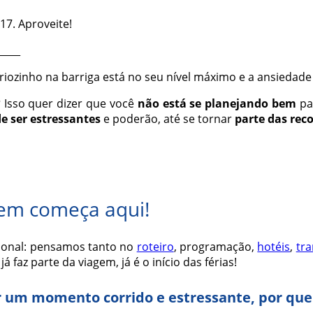
17. Aproveite!
_____
 friozinho na barriga está no seu nível máximo e a ansieda
?
Isso quer dizer que você
não está se planejando bem
pa
e ser estressantes
e poderão, até se tornar
parte das rec
gem começa aqui!
ional: pensamos tanto no
roteiro
, programação,
hotéis
,
tr
 faz parte da viagem, já é o início das férias!
um momento corrido e estressante, por que