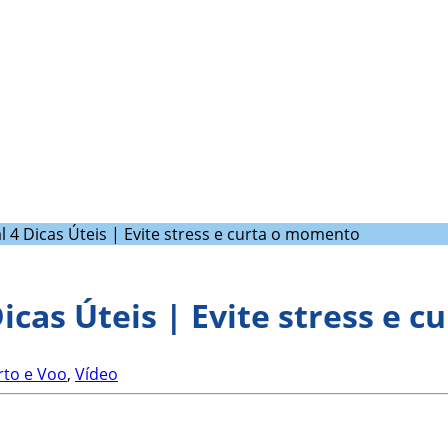
 4 Dicas Úteis | Evite stress e curta o momento
icas Úteis | Evite stress e 
to e Voo
,
Vídeo