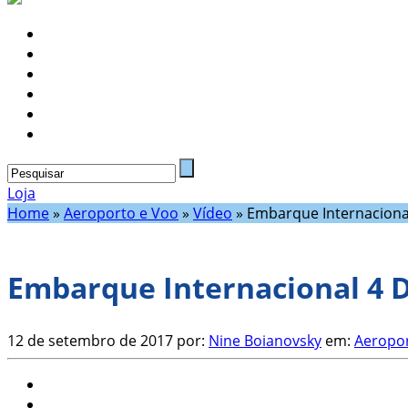
Loja
Home
»
Aeroporto e Voo
»
Vídeo
»
Embarque Internacional
Embarque Internacional 4 D
12 de setembro de 2017
por:
Nine Boianovsky
em:
Aeropor