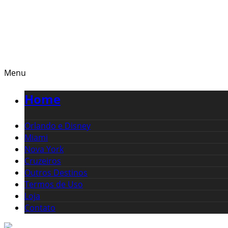
Menu
Home
Orlando e Disney
Miami
Nova York
Cruzeiros
Outros Destinos
Termos de Uso
Loja
Contato