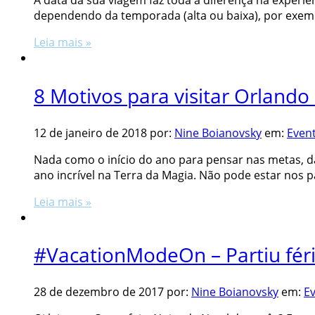
A data da sua viagem faz toda a diferença na exper
dependendo da temporada (alta ou baixa), por exemplo
Leia mais »
8 Motivos para visitar Orland
12 de janeiro de 2018
por:
Nine Boianovsky
em:
Even
Nada como o início do ano para pensar nas metas, da
ano incrível na Terra da Magia. Não pode estar nos p
Leia mais »
#VacationModeOn – Partiu fér
28 de dezembro de 2017
por:
Nine Boianovsky
em:
E