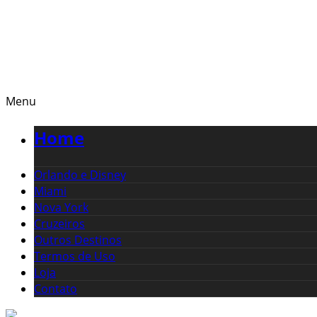
Menu
Home
Orlando e Disney
Miami
Nova York
Cruzeiros
Outros Destinos
Termos de Uso
Loja
Contato