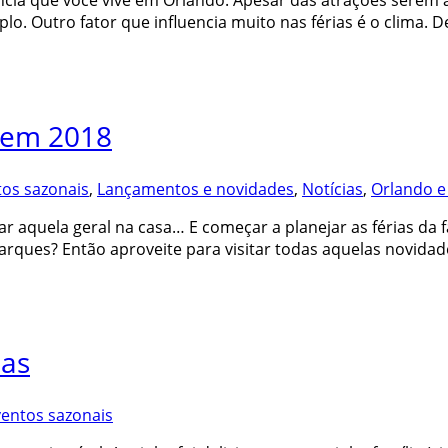
iência que você vive em Orlando. Apesar das atrações sere
. Outro fator que influencia muito nas férias é o clima. D
o em 2018
tos sazonais
,
Lançamentos e novidades
,
Notícias
,
Orlando e
r aquela geral na casa… E começar a planejar as férias da f
arques? Então aproveite para visitar todas aquelas novidade
ias
ventos sazonais