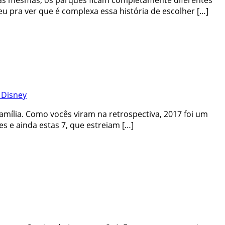
m as mesmas, os parques ficam completamente diferentes
eu pra ver que é complexa essa história de escolher […]
 Disney
amília. Como vocês viram na retrospectiva, 2017 foi um
s e ainda estas 7, que estreiam […]