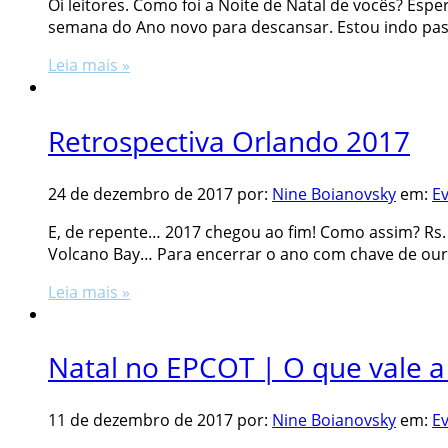
Oi leitores. Como foi a Noite de Natal de vocês? Espe
semana do Ano novo para descansar. Estou indo passa
Leia mais »
Retrospectiva Orlando 2017
24 de dezembro de 2017
por:
Nine Boianovsky
em:
E
E, de repente… 2017 chegou ao fim! Como assim? Rs. 
Volcano Bay… Para encerrar o ano com chave de ouro,
Leia mais »
Natal no EPCOT | O que vale a 
11 de dezembro de 2017
por:
Nine Boianovsky
em:
E