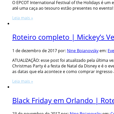
O EPCOT International Festival of the Holidays é u
até uma caça ao tesouro estão presentes no evento!
Leia mais »
Roteiro completo | Mickey’s V
1 de dezembro de 2017
por:
Nine Boianovsky
em:
Eve
ATUALIZAÇÃO: esse post foi atualizado pela última vez
Christmas Party é a festa de Natal da Disney e é o 
as datas que ela acontece e como comprar ingresso a
Leia mais »
Black Friday em Orlando | Rot
23 de novembro de 2017
por:
Nine Boianovsky
em:
C