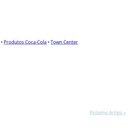
•
Produtos Coca-Cola
•
Town Center
Próximo Artigo »