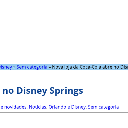
Disney
»
Sem categoria
»
Nova loja da Coca-Cola abre no Dis
 no Disney Springs
e novidades
,
Notícias
,
Orlando e Disney
,
Sem categoria