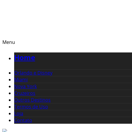
Menu
Home
Orlando e Disney
Miami
Nova York
Cruzeiros
Outros Destinos
Termos de Uso
Loja
Contato