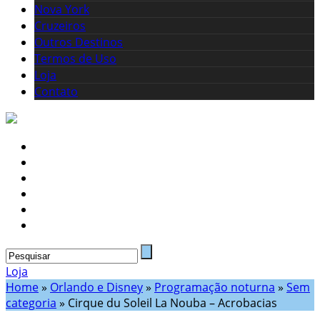
Nova York
Cruzeiros
Outros Destinos
Termos de Uso
Loja
Contato
Loja
Home
»
Orlando e Disney
»
Programação noturna
»
Sem
categoria
»
Cirque du Soleil La Nouba – Acrobacias