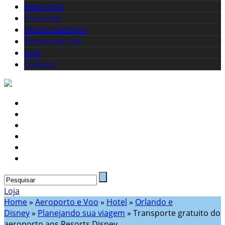
Nova York
Cruzeiros
Outros Destinos
Termos de Uso
Loja
Contato
Loja
Home
»
Aeroporto e Voo
»
Hotel
»
Orlando e
Disney
»
Planejando sua viagem
»
Transporte gratuito do
aeroporto aos Resorts Disney