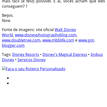
mais fácil (e feliz) possível. E aí, vocês acham que eles
conseguem? ?
Beijos.
Nine
Fonte de imagens: site oficial
Walt Disney
World
,
www.disneyphotographyblog.com
,
www.doubletree.com
,
www.mbblife.com
e
www.got-
blogger.com
Tags:
Disney Resorts
•
Disney's Magical Express
•
ônibus
Disney
•
Serviços Disney