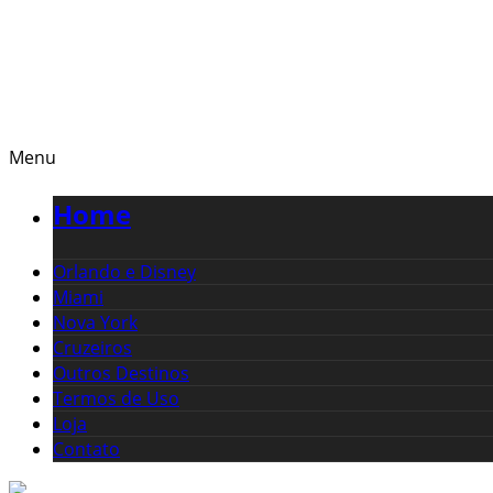
Menu
Home
Orlando e Disney
Miami
Nova York
Cruzeiros
Outros Destinos
Termos de Uso
Loja
Contato